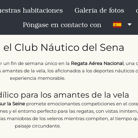
estras habitaciones
Galería de fotos
Póngase en contacto con
 el Club Náutico del Sena
ir un fin de semana único en la
Regata Aérea Nacional
, una 
s amantes de la vela, los aficionados a los deportes náuticos 
experiencia memorable.
ílico para los amantes de la vela
ur la Seine
promete emocionantes competiciones en el cor
s y el entorno perfecto para las regatas, con vistas ininter
s maniobras de los veleros mientras compiten, al tiempo que
paisaje circundante.