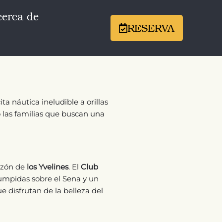
cerca de
RESERVA
cita náutica ineludible a orillas
o las familias que buscan una
azón de
los Yvelines
. El
Club
rumpidas sobre el Sena y un
 disfrutan de la belleza del