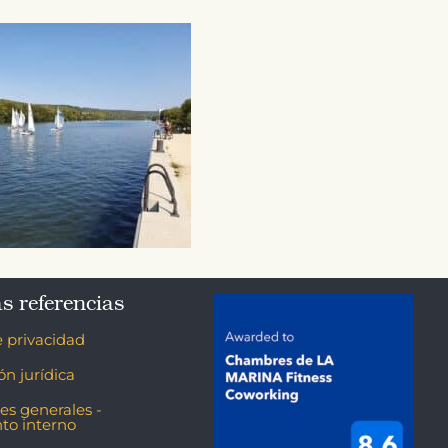
s referencias
e privacidad
ón jurídica
es generales -
to interno