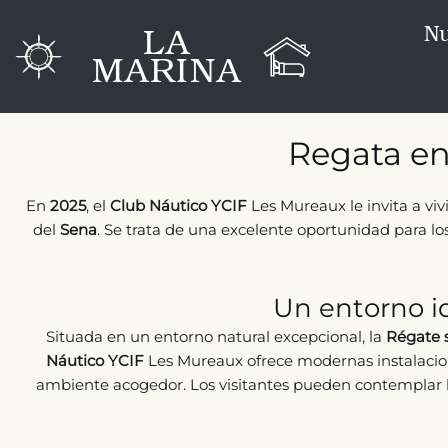
Ir
LA
Nu
al
MARINA
contenido
Regata en
En
2025
, el
Club Náutico YCIF
Les Mureaux le invita a viv
del
Sena
. Se trata de una excelente oportunidad para lo
Un entorno id
Situada en un entorno natural excepcional, la
Régate s
Náutico YCIF
Les Mureaux ofrece modernas instalacione
ambiente acogedor. Los visitantes pueden contemplar la